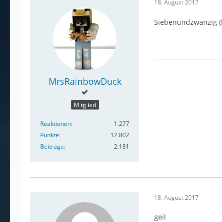
18. August 2017
Siebenundzwanzig (h
MrsRainbowDuck
Mitglied
Reaktionen
1.277
Punkte
12.802
Beiträge
2.181
18. August 2017
geil