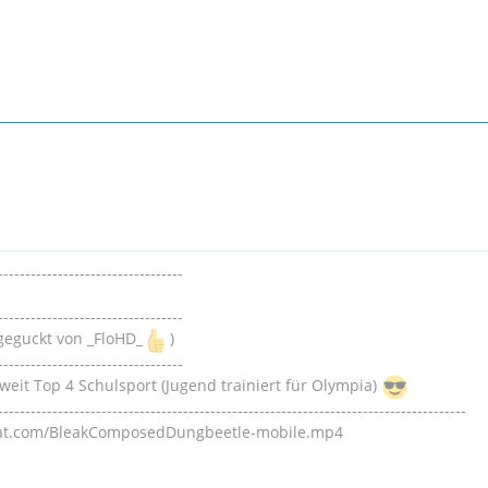
----------------------------------
----------------------------------
geguckt von _FloHD_
)
----------------------------------
weit Top 4 Schulsport (Jugend trainiert für Olympia)
--------------------------------------------------------------------------------------
cat.com/BleakComposedDungbeetle-mobile.mp4