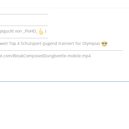
----------------------------------
----------------------------------
geguckt von _FloHD_
)
----------------------------------
weit Top 4 Schulsport (Jugend trainiert für Olympia)
--------------------------------------------------------------------------------------
cat.com/BleakComposedDungbeetle-mobile.mp4