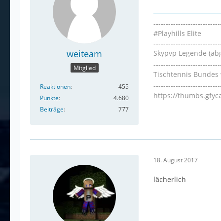
---------------------------
#Playhills Elite
---------------------------
weiteam
Skypvp Legende (ab
---------------------------
Mitglied
Tischtennis Bundes 
---------------------------
Reaktionen
455
https://thumbs.gfy
Punkte
4.680
Beiträge
777
18. August 2017
lächerlich