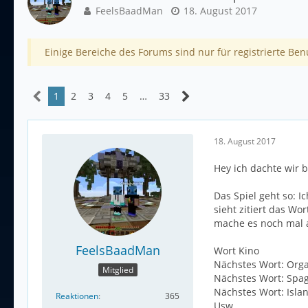
FeelsBaadMan
18. August 2017
Einige Bereiche des Forums sind nur für registrierte Ben
1
2
3
4
5
…
33
18. August 2017
Hey ich dachte wir 
Das Spiel geht so: I
sieht zitiert das W
mache es noch mal a
FeelsBaadMan
Wort Kino
Nächstes Wort: Org
Mitglied
Nächstes Wort: Spag
Nächstes Wort: Isla
Reaktionen
365
Usw .....