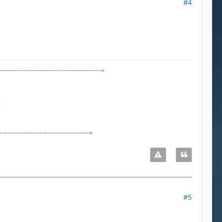
#4
-----------------------------------------»
«
------------------------------------»
#5