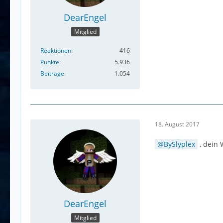
DearEngel
Mitglied
Reaktionen
416
Punkte
5.936
Beiträge
1.054
18. August 2017
BySlyplex
, dein 
DearEngel
Mitglied