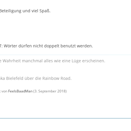
Beteiligung und viel Spaß.
 Wörter dürfen nicht doppelt benutzt werden.
ie Wahrheit manchmal alles wie eine Lüge erscheinen.
aka Bielefeld über die Rainbow Road.
zt von
FeelsBaadMan
(
3. September 2018
)