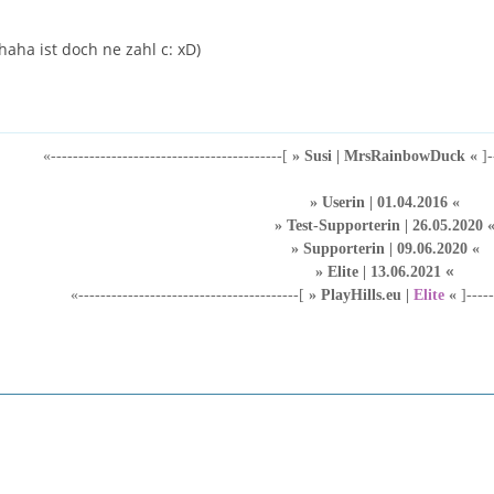
aha ist doch ne zahl c: xD)
«------------------------------------------[
» Susi | MrsRainbowDuck «
]-
» Userin | 01.04.2016
«
»
Test-Supporterin | 26.05.2020
»
Supporterin | 09.06.2020
«
«
»
Elite
| 13.06.2021
«----------------------------------------[
»
PlayHills.eu
|
Elite
«
]-----