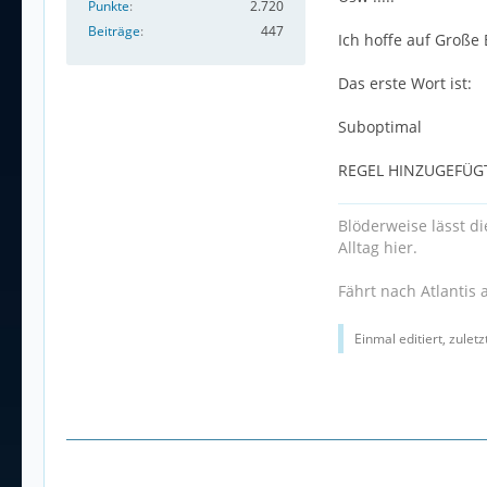
Punkte
2.720
Beiträge
447
Ich hoffe auf Große 
Das erste Wort ist:
Suboptimal
REGEL HINZUGEFÜGT:
Blöderweise lässt d
Alltag hier.
Fährt nach Atlantis 
Einmal editiert, zulet