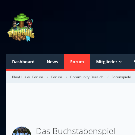
Dashboard
News
Forum
Mitglieder
PlayHills.eu Forum
Forum
Community Bereich
Forenspiele
Das Buchstabenspiel