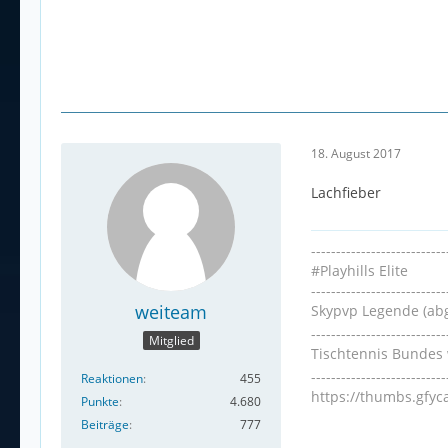
18. August 2017
Lachfieber
---------------------------
#Playhills Elite
---------------------------
weiteam
Skypvp Legende (ab
---------------------------
Mitglied
Tischtennis Bundes 
---------------------------
Reaktionen
455
https://thumbs.gfy
Punkte
4.680
Beiträge
777