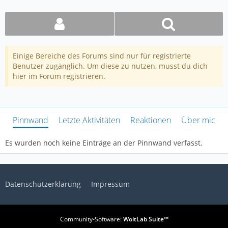
Einige Bereiche des Forums sind nur für registrierte
Benutzer zugänglich. Um diese zu nutzen, musst du dich
hier im Forum registrieren.
Pinnwand
Letzte Aktivitäten
Reaktionen
Über mich
Es wurden noch keine Einträge an der Pinnwand verfasst.
Datenschutzerklärung
Impressum
Community-Software:
WoltLab Suite™