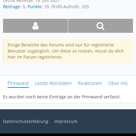
Letzte Aktivität:
18. Juli 2021
Beiträge
5
Punkte
35
Profil-Aufrufe
325
Einige Bereiche des Forums sind nur für registrierte
Benutzer zugänglich. Um diese zu nutzen, musst du dich
hier im Forum registrieren.
Pinnwand
Letzte Aktivitäten
Reaktionen
Über mich
Es wurden noch keine Einträge an der Pinnwand verfasst.
Datenschutzerklärung
Impressum