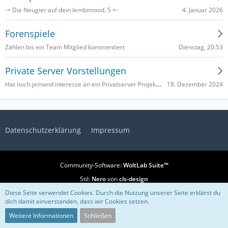
4. Januar 2026
-= Die Neugier auf dein lembimood. 5 =-
Forenspiele
Dienstag, 20:53
Zählen bis ein Team Mitglied kommentiert
Private Server Vorstellungen
Hat noch jemand interesse an ein Privatserver Projekt ohne Plugins alles ausschießlich Commands wie damals?
18. Dezember 2024
Datenschutzerklärung
Impressum
Community-Software:
WoltLab Suite™
Stil:
Nero
von
cls-design
Diese Seite verwendet Cookies. Durch die Nutzung unserer Seite erklärst du
dich damit einverstanden, dass wir Cookies setzen.
Weitere Informationen
Schließen