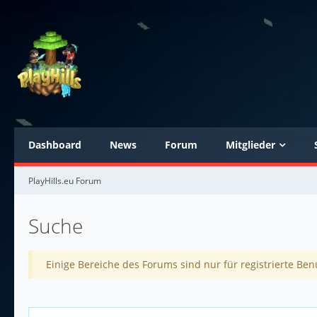
Dashboard
News
Forum
Mitglieder
PlayHills.eu Forum
Suche
Einige Bereiche des Forums sind nur für registrierte Ben