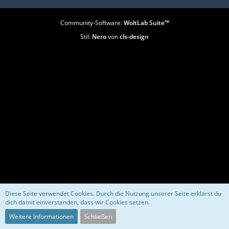
Community-Software:
WoltLab Suite™
Stil:
Nero
von
cls-design
Diese Seite verwendet Cookies. Durch die Nutzung unserer Seite erklärst du
dich damit einverstanden, dass wir Cookies setzen.
Weitere Informationen
Schließen