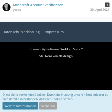
Minecraft Account verifizieren
3
yariza
30. April 2021
Datenschutzerklärung
Impressum
Community-Software:
WoltLab Suite™
Stil:
Nero
von
cls-design
Diese Seite verwendet Cookies. Durch die Nutzung unserer Seite erklärst du
dich damit einverstanden, dass wir Cookies setzen.
Weitere Informationen
Schließen