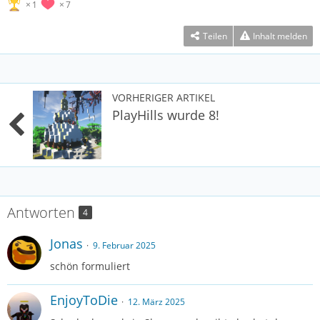
1
7
Teilen
Inhalt melden
VORHERIGER ARTIKEL
PlayHills wurde 8!
Antworten
4
Jonas
9. Februar 2025
schön formuliert
EnjoyToDie
12. März 2025