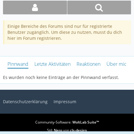
Einige Bereiche des Forums sind nur für registrierte
Benutzer zugänglich. Um diese zu nutzen, musst du dich
hier im Forum registrieren.
Pinnwand
Letzte Aktivitäten
Reaktionen
Über mich
Es wurden noch keine Einträge an der Pinnwand verfasst.
Datenschutzerklärung
Impressum
Community-Software:
WoltLab Suite™
Stil:
Nero
von
cls-design