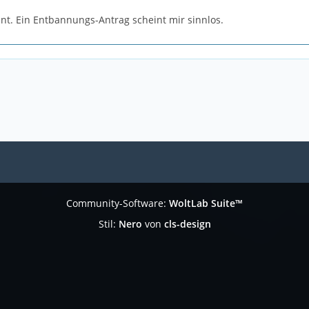
nt. Ein Entbannungs-Antrag scheint mir sinnlos.
Community-Software:
WoltLab Suite™
Stil:
Nero
von
cls-design