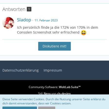
Antworten
1
Sladop
11. Februar 2023
Ich persönlich finde ja die 172% von 170% in dem
Consolen Screenshot sehr erfrischend
Diskutiere mit!
Datenschutzerklärung
Impressum
Community-Software:
WoltLab Suite™
Stil:
Nero
von
cls-design
Diese Seite verwendet Cookies. Durch die Nutzung unserer Seite erklärst du
dich damit einverstanden, dass wir Cookies setzen.