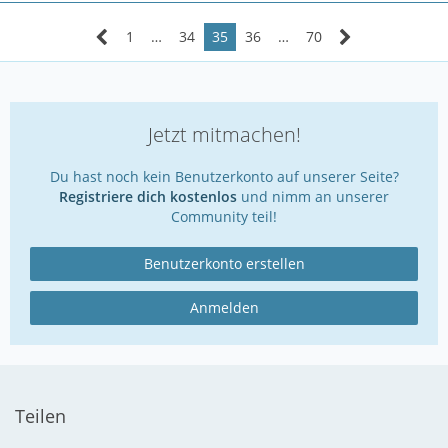
1
…
34
35
36
…
70
Jetzt mitmachen!
Du hast noch kein Benutzerkonto auf unserer Seite?
Registriere dich kostenlos
und nimm an unserer
Community teil!
Benutzerkonto erstellen
Anmelden
Teilen