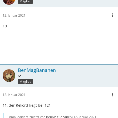
Mitglied
12. Januar 2021
10
BenMagBananen
Mitglied
12. Januar 2021
11
, der Rekord liegt bei 121
Einmal editiert, zuletzt von
BenMagBananen
(
12. Januar 2021
)