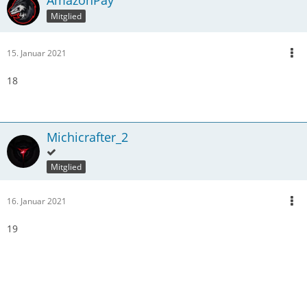
Mitglied
15. Januar 2021
18
Michicrafter_2
Mitglied
16. Januar 2021
19