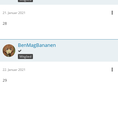
21. Januar 2021
28
BenMagBananen
Mitglied
22. Januar 2021
29