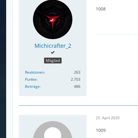
1008
Michicrafter_2
Mitglied
Reaktionen
263
Punkte
2.703
Beiträge
486
25. April 2020
1009