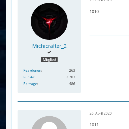
1010
Michicrafter_2
Mitglied
Reaktionen
263
Punkte
2.703
Beiträge
486
26. April 2020
1011