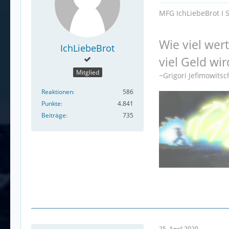
MFG IchLiebeBrot I 
Wie viel wer
IchLiebeBrot
viel Geld wir
Mitglied
~Grigori Jefimowits
Reaktionen
586
Punkte
4.841
Beiträge
735
25. April 2020