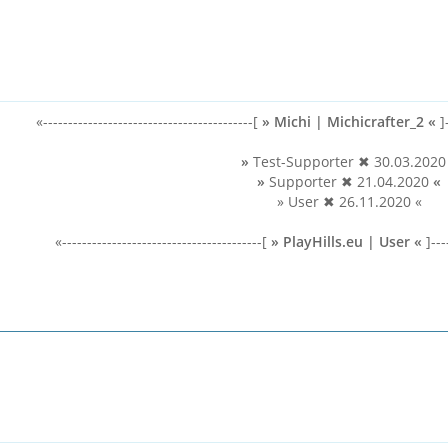
«------------------------------------------[
»
Michi | Michicrafter_2
«
]-
»
Test-Supporter ✖ 30.03.202
»
Supporter ✖ 21.04.2020
«
» User ✖ 26.11.2020 «
«----------------------------------------[
»
PlayHills.eu
|
User «
]----