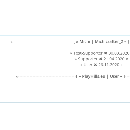
«------------------------------------------[
»
Michi | Michicrafter_2
«
]-
»
Test-Supporter ✖ 30.03.202
»
Supporter ✖ 21.04.2020
«
» User ✖ 26.11.2020 «
«----------------------------------------[
»
PlayHills.eu
|
User «
]----