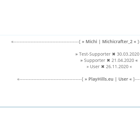
«------------------------------------------[
»
Michi | Michicrafter_2
«
]-
»
Test-Supporter ✖ 30.03.202
»
Supporter ✖ 21.04.2020
«
» User ✖ 26.11.2020 «
«----------------------------------------[
»
PlayHills.eu
|
User «
]----