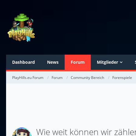
Dashboard
News
Forum
Mitglieder
PlayHills.eu Forum
Forum
Community Bereich
Forenspiele
Wie weit können wir zählen