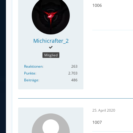
1006
Michicrafter_2
Mitglied
Reaktionen
263
Punkte
2.703
Beiträge
486
25. April 2020
1007