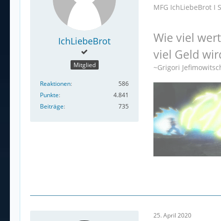
MFG IchLiebeBrot I 
Wie viel wer
IchLiebeBrot
viel Geld wir
Mitglied
~Grigori Jefimowits
Reaktionen
586
Punkte
4.841
Beiträge
735
25. April 2020