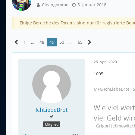
Cleangomme
5. Januar 2018
Einige Bereiche des Forums sind nur für registrierte Ben
1
…
48
49
50
…
65
25. April 2020
1005
MFG IchLiebeBrot I 
Wie viel wer
IchLiebeBrot
viel Geld wir
Mitglied
~Grigori Jefimowits