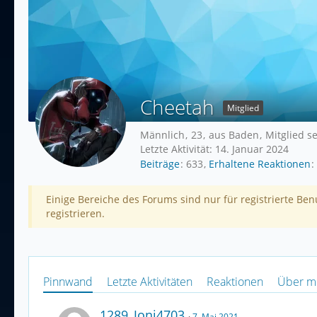
Cheetah
Mitglied
Männlich
23
aus Baden
Mitglied se
Letzte Aktivität:
14. Januar 2024
Beiträge
633
Erhaltene Reaktionen
Einige Bereiche des Forums sind nur für registrierte Be
registrieren.
Pinnwand
Letzte Aktivitäten
Reaktionen
Über m
1289_Joni4703
7. Mai 2021