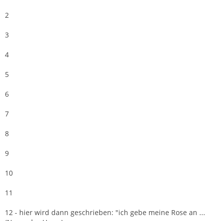
2
3
4
5
6
7
8
9
10
11
12 - hier wird dann geschrieben: "ich gebe meine Rose an ...