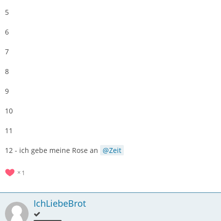
5
6
7
8
9
10
11
12 - ich gebe meine Rose an
Zeit
1
IchLiebeBrot