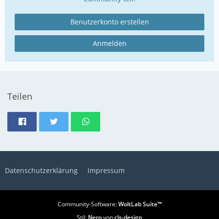
Benutzerkonto erstellen
Anmelden
Teilen
Datenschutzerklärung
Impressum
Community-Software:
WoltLab Suite™
Stil:
Nero
von
cls-design